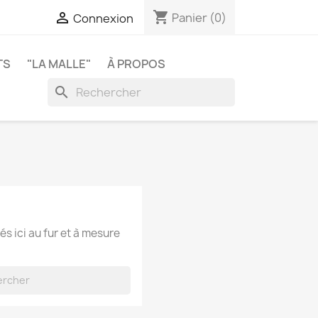
shopping_cart

Panier
(0)
Connexion
TS
"LA MALLE"
À PROPOS
search
és ici au fur et à mesure