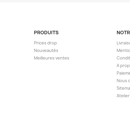
PRODUITS
NOTR
Prices drop
Livrai
Nouveautés
Mentio
Meilleures ventes
Condit
A pro
Paieme
Nous 
Sitem
Atelier