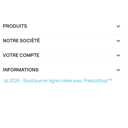
PRODUITS

NOTRE SOCIÉTÉ

VOTRE COMPTE

INFORMATIONS
keyboard_arrow_down
© 2026 - Boutique en ligne créée avec PrestaShop™