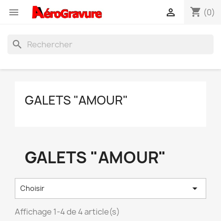
shopping_cart


(0)
search
GALETS "AMOUR"
GALETS "AMOUR"

Choisir
Affichage 1-4 de 4 article(s)