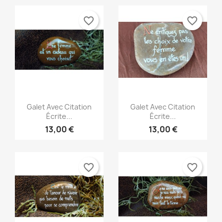
favorite_border
favorite_border
Aperçu rapide
Aperçu rapide


Galet Avec Citation
Galet Avec Citation
Écrite...
Écrite...
13,00 €
13,00 €
favorite_border
favorite_border