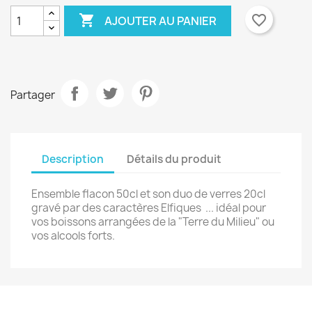

favorite_border
AJOUTER AU PANIER
Partager
Description
Détails du produit
Ensemble flacon 50cl et son duo de verres 20cl
gravé par des caractères Elfiques ... idéal pour
vos boissons arrangées de la "Terre du Milieu" ou
vos alcools forts.